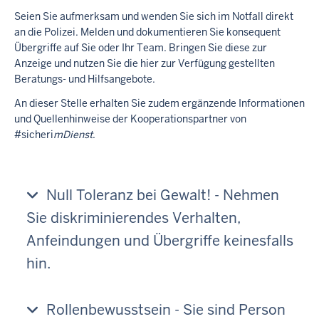
d
Seien Sie aufmerksam und wenden Sie sich im Notfall direkt
a
an die Polizei. Melden und dokumentieren Sie konsequent
t
Übergriffe auf Sie oder Ihr Team. Bringen Sie diese zur
s
Anzeige und nutzen Sie die hier zur Verfügung gestellten
t
r
Beratungs- und Hilfsangebote.
ä
An dieser Stelle erhalten Sie zudem ergänzende Informationen
g
und Quellenhinweise der Kooperationspartner von
e
r
#sicheri
mDienst
.
#
s
i
c
Null Toleranz bei Gewalt! - Nehmen
h
Sie diskriminierendes Verhalten,
e
r
Anfeindungen und Übergriffe keinesfalls
H
hin.
a
n
d
e
Rollenbewusstsein - Sie sind Person