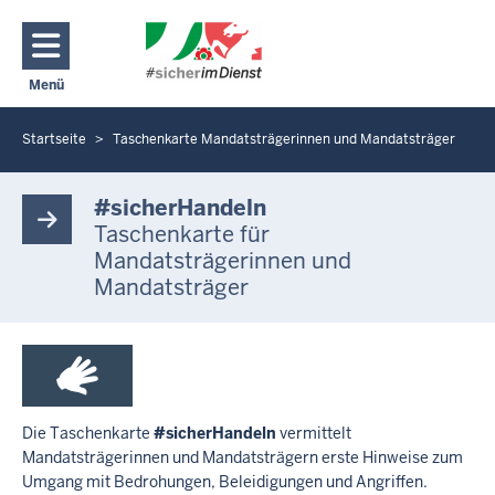
Direkt zum Inhalt
Menü
Navigation aktivieren/deaktivieren: Hauptmenü
Startseite
Taschenkarte Mandatsträgerinnen und Mandatsträger
Sie
befinden
T
a
sich
#sicherHandeln
s
hier
Taschenkarte für
c
Mandatsträgerinnen und
h
Mandatsträger
e
n
k
a
r
t
e
Die Taschenkarte
#sicherHandeln
vermittelt
M
Mandatsträgerinnen und Mandatsträgern erste Hinweise zum
a
Umgang mit Bedrohungen, Beleidigungen und Angriffen.
n