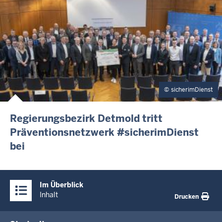
sicherimDienst
Regierungsbezirk Detmold tritt
Präventionsnetzwerk #sicherimDienst
bei
Überblick:
Im Überblick
Inhalte
Inhalt
Drucken
Menü