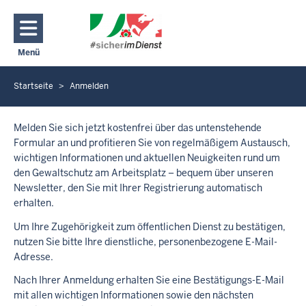
Direkt zum Inhalt
Menü
Navigation aktivieren/deaktivieren: Hauptmenü
Startseite
Anmelden
Sie
befinden
J
e
sich
Melden Sie sich jetzt kostenfrei über das untenstehende
t
hier
Formular an und profitieren Sie von regelmäßigem Austausch,
z
wichtigen Informationen und aktuellen Neuigkeiten rund um
t
den Gewaltschutz am Arbeitsplatz – bequem über unseren
A
Newsletter, den Sie mit Ihrer Registrierung automatisch
n
m
erhalten.
e
Um Ihre Zugehörigkeit zum öffentlichen Dienst zu bestätigen,
l
nutzen Sie bitte Ihre dienstliche, personenbezogene E-Mail-
d
Adresse.
e
n
Nach Ihrer Anmeldung erhalten Sie eine Bestätigungs-E-Mail
mit allen wichtigen Informationen sowie den nächsten