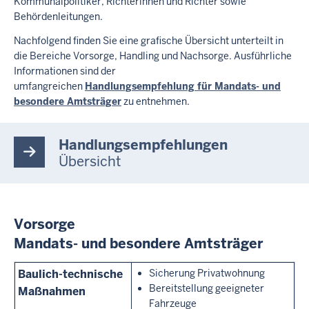
Kommunalpolitiker, Richterinnen und Richter sowie
o
Behördenleitungen.
n
d
Nachfolgend finden Sie eine grafische Übersicht unterteilt in
e
die Bereiche Vorsorge, Handling und Nachsorge. Ausführliche
r
Informationen sind der
e
umfangreichen
Handlungsempfehlung für Mandats- und
A
besondere Amtsträger
zu entnehmen.
m
t
s
Handlungsempfehlungen
t
r
Übersicht
ä
g
e
r
Vorsorge
Mandats- und besondere Amtsträger
Baulich-technische
Sicherung Privatwohnung
Bereitstellung geeigneter
Maßnahmen
Fahrzeuge