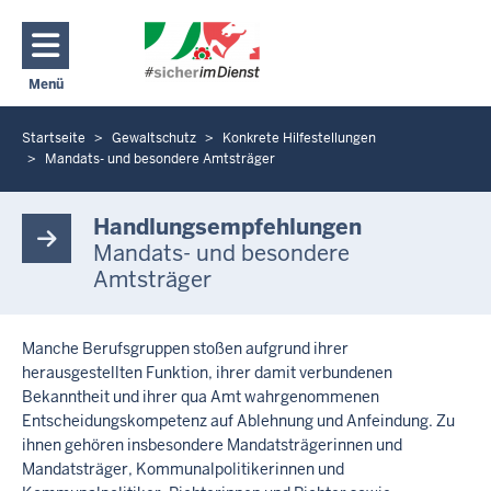
Direkt zum Inhalt
Menü
Navigation aktivieren/deaktivieren: Hauptmenü
Startseite
Gewaltschutz
Konkrete Hilfestellungen
Sie
Mandats- und besondere Amtsträger
befinden
M
sich
a
hier
Handlungsempfehlungen
n
Mandats- und besondere
d
Amtsträger
a
t
s
-
Manche Berufsgruppen stoßen aufgrund ihrer
u
herausgestellten Funktion, ihrer damit verbundenen
n
Bekanntheit und ihrer qua Amt wahrgenommenen
d
Entscheidungskompetenz auf Ablehnung und Anfeindung. Zu
b
ihnen gehören insbesondere Mandatsträgerinnen und
e
Mandatsträger, Kommunalpolitikerinnen und
s