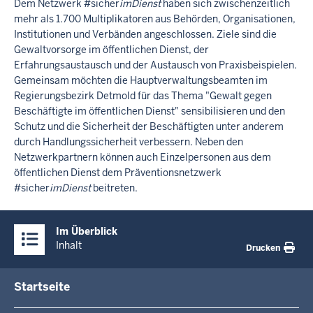
Dem Netzwerk #sicher
imDienst
haben sich zwischenzeitlich
mehr als 1.700 Multiplikatoren aus Behörden, Organisationen,
Institutionen und Verbänden angeschlossen. Ziele sind die
Gewaltvorsorge im öffentlichen Dienst, der
Erfahrungsaustausch und der Austausch von Praxisbeispielen.
Gemeinsam möchten die Hauptverwaltungsbeamten im
Regierungsbezirk Detmold für das Thema "Gewalt gegen
Beschäftigte im öffentlichen Dienst" sensibilisieren und den
Schutz und die Sicherheit der Beschäftigten unter anderem
durch Handlungssicherheit verbessern. Neben den
Netzwerkpartnern können auch Einzelpersonen aus dem
öffentlichen Dienst dem Präventionsnetzwerk
#sicher
imDienst
beitreten.
Überblick:
Im Überblick
Inhalte
Inhalt
Drucken
Menü
Startseite
in
der