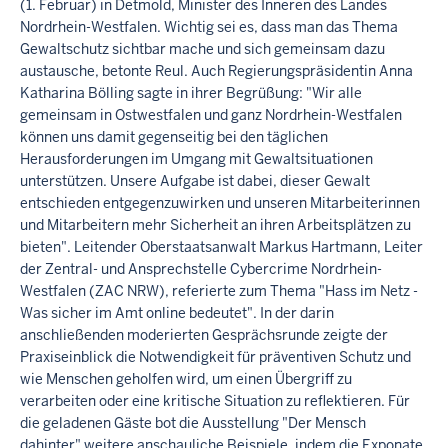
(1. Februar) in Detmold, Minister des Inneren des Landes
Nordrhein-Westfalen. Wichtig sei es, dass man das Thema
Gewaltschutz sichtbar mache und sich gemeinsam dazu
austausche, betonte Reul. Auch Regierungspräsidentin Anna
Katharina Bölling sagte in ihrer Begrüßung: "Wir alle
gemeinsam in Ostwestfalen und ganz Nordrhein-Westfalen
können uns damit gegenseitig bei den täglichen
Herausforderungen im Umgang mit Gewaltsituationen
unterstützen. Unsere Aufgabe ist dabei, dieser Gewalt
entschieden entgegenzuwirken und unseren Mitarbeiterinnen
und Mitarbeitern mehr Sicherheit an ihren Arbeitsplätzen zu
bieten". Leitender Oberstaatsanwalt Markus Hartmann, Leiter
der Zentral- und Ansprechstelle Cybercrime Nordrhein-
Westfalen (ZAC NRW), referierte zum Thema "Hass im Netz -
Was sicher im Amt online bedeutet". In der darin
anschließenden moderierten Gesprächsrunde zeigte der
Praxiseinblick die Notwendigkeit für präventiven Schutz und
wie Menschen geholfen wird, um einen Übergriff zu
verarbeiten oder eine kritische Situation zu reflektieren. Für
die geladenen Gäste bot die Ausstellung "Der Mensch
dahinter" weitere anschauliche Beispiele, indem die Exponate