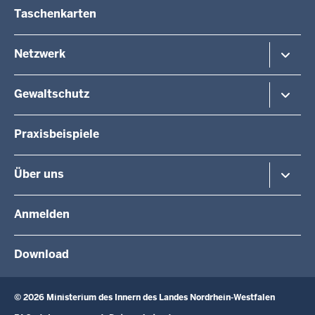
Taschenkarten
Fußzeile
Netzwerk
DIE SICHERE STUNDE
Gewaltschutz
"Frag doch mal das Netzwerk"
Kommunikationsplattform
Grundsätzliche Informationen
Praxisbeispiele
Allgemeine Hilfestellungen
Konkrete Hilfestellungen
Über uns
Führungsverantwortung und Arbeitsschutz
In den Medien
Anmelden
Pressemitteilungen
Presseportal
Download
© 2026 Ministerium des Innern des Landes Nordrhein-Westfalen