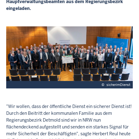
Hauptverwaltungsbeamten aus dem Regierungsbezirk
k
eingeladen.
s
D
e
t
m
o
l
d
©
sicherimDienst
"Wir wollen, dass der öffentliche Dienst ein sicherer Dienst ist!
Durch den Beitritt der kommunalen Familie aus dem
Regierungsbezirk Detmold sind wir in NRW nun
flächendeckend aufgestellt und senden ein starkes Signal für
mehr Sicherheit der Beschäftigten", sagte Herbert Reul heute