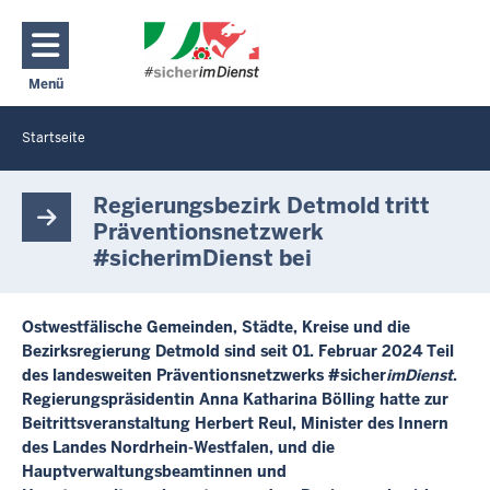
Direkt zum Inhalt
Menü
Navigation aktivieren/deaktivieren: Hauptmenü
Startseite
Sie
befinden
R
e
sich
Regierungsbezirk Detmold tritt
g
hier
Präventionsnetzwerk
i
#sicherimDienst bei
e
r
u
n
Ostwestfälische Gemeinden, Städte, Kreise und die
g
Bezirksregierung Detmold sind seit 01. Februar 2024 Teil
s
des landesweiten Präventionsnetzwerks #sicher
imDienst
.
b
Regierungspräsidentin Anna Katharina Bölling hatte zur
e
Beitrittsveranstaltung Herbert Reul, Minister des Innern
z
des Landes Nordrhein-Westfalen, und die
i
Hauptverwaltungsbeamtinnen und
r