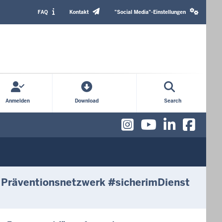
Header
Social
Top
media
FAQ
Kontakt
"Social Media"-Einstellungen
Menu
settings
block
Anmelden
Download
Search
Instagram
YouTube
Linked
Fac
m Präventionsnetzwerk #sicherimDienst