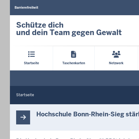
Barrierearme
Sprachen
Barrierefreiheit
Schütze dich
und dein Team gegen Gewalt
Hauptmenü
Startseite
Taschenkarten
Netzwerk
Startseite
Sie
befinden
H
o
sich
Hochschule Bonn-Rhein-Sieg stär
c
hier
h
s
c