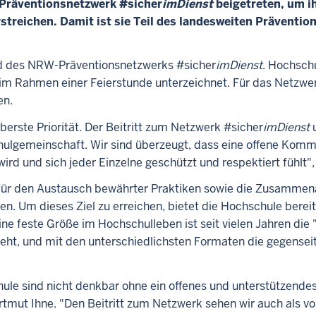
 Präventionsnetzwerk #sicher
imDienst
beigetreten, um i
streichen. Damit ist sie Teil des landesweiten Präventi
ed des NRW-Präventionsnetzwerks #sicher
imDienst
. Hochsch
 im Rahmen einer Feierstunde unterzeichnet. Für das Netzwer
en.
erste Priorität. Der Beitritt zum Netzwerk #sicher
imDienst
u
ulgemeinschaft. Wir sind überzeugt, dass eine offene Kommu
wird und sich jeder Einzelne geschützt und respektiert fühlt"
 für den Austausch bewährter Praktiken sowie die Zusammenar
 Um dieses Ziel zu erreichen, bietet die Hochschule bereits
e feste Größe im Hochschulleben ist seit vielen Jahren die "
steht, und mit den unterschiedlichsten Formaten die gegens
le sind nicht denkbar ohne ein offenes und unterstützende
tmut Ihne. "Den Beitritt zum Netzwerk sehen wir auch als