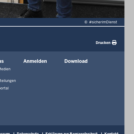
©
#sicherimDienst
Drucken
ns
Anmelden
Download
Medien
teilungen
ortal