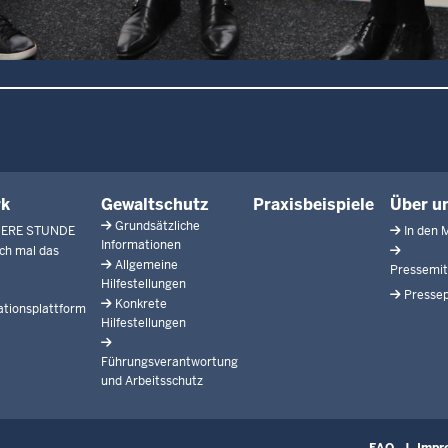
rk
Gewaltschutz
Praxisbeispiele
Über u
Grundsätzliche
HERE STUNDE
In den 
Informationen
ch mal das
Allgemeine
Pressemit
Hilfestellungen
Pressep
Konkrete
tionsplattform
Hilfestellungen
Führungsverantwortung
und Arbeitsschutz