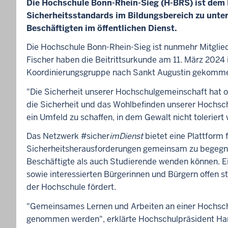
Die Hochschule Bonn-Rhein-Sieg (H-BRS) ist dem
h
u
Sicherheitsstandards im Bildungsbereich zu unter
l
Beschäftigten im öffentlichen Dienst.
e
B
Die Hochschule Bonn-Rhein-Sieg ist nunmehr Mitgli
o
Fischer haben die Beitrittsurkunde am 11. März 2024
n
Koordinierungsgruppe nach Sankt Augustin gekomm
n
-
"Die Sicherheit unserer Hochschulgemeinschaft hat ob
R
die Sicherheit und das Wohlbefinden unserer Hochsch
h
e
ein Umfeld zu schaffen, in dem Gewalt nicht toleriert 
i
Das Netzwerk #sicher
imDienst
bietet eine Plattform
n
-
Sicherheitsherausforderungen gemeinsam zu begegnen.
S
Beschäftigte als auch Studierende wenden können. Ein
i
sowie interessierten Bürgerinnen und Bürgern offen 
e
der Hochschule fördert.
g
s
"Gemeinsames Lernen und Arbeiten an einer Hochschu
t
ä
genommen werden", erklärte Hochschulpräsident Har