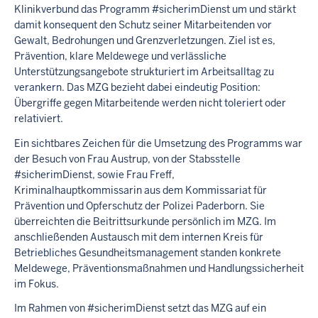
i
Klinikverbund das Programm #sicherimDienst um und stärkt
p
damit konsequent den Schutz seiner Mitarbeitenden vor
p
Gewalt, Bedrohungen und Grenzverletzungen. Ziel ist es,
s
Prävention, klare Meldewege und verlässliche
p
Unterstützungsangebote strukturiert im Arbeitsalltag zu
r
verankern. Das MZG bezieht dabei eindeutig Position:
i
Übergriffe gegen Mitarbeitende werden nicht toleriert oder
n
relativiert.
g
e
Ein sichtbares Zeichen für die Umsetzung des Programms war
der Besuch von Frau Austrup, von der Stabsstelle
#sicherimDienst, sowie Frau Freff,
Kriminalhauptkommissarin aus dem Kommissariat für
Prävention und Opferschutz der Polizei Paderborn. Sie
überreichten die Beitrittsurkunde persönlich im MZG. Im
anschließenden Austausch mit dem internen Kreis für
Betriebliches Gesundheitsmanagement standen konkrete
Meldewege, Präventionsmaßnahmen und Handlungssicherheit
im Fokus.
Im Rahmen von #sicherimDienst setzt das MZG auf ein