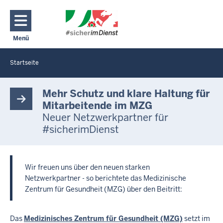
Direkt zum Inhalt
Menü
Navigation aktivieren/deaktivieren: Hauptmenü
Startseite
Sie
befinden
B
e
sich
Mehr Schutz und klare Haltung für
i
hier
Mitarbeitende im MZG
t
Neuer Netzwerkpartner für
r
#sicherimDienst
i
t
t
M
Wir freuen uns über den neuen starken
Z
G
Netzwerkpartner - so berichtete das Medizinische
B
Zentrum für Gesundheit (MZG) über den Beitritt:
a
d
L
Das
Medizinisches Zentrum für Gesundheit (MZG)
setzt im