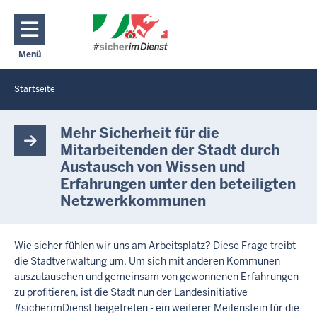
Direkt zum Inhalt
Menü
Navigation aktivieren/deaktivieren: Hauptmenü
Startseite
Sie
befinden
S
t
sich
Mehr Sicherheit für die
a
hier
Mitarbeitenden der Stadt durch
d
Austausch von Wissen und
t
Erfahrungen unter den beteiligten
W
u
Netzwerkkommunen
p
p
e
Wie sicher fühlen wir uns am Arbeitsplatz? Diese Frage treibt
r
die Stadtverwaltung um. Um sich mit anderen Kommunen
t
auszutauschen und gemeinsam von gewonnenen Erfahrungen
a
zu profitieren, ist die Stadt nun der Landesinitiative
l
#sicherimDienst beigetreten - ein weiterer Meilenstein für die
t