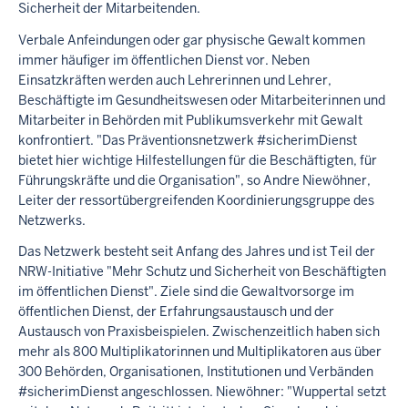
r
Sicherheit der Mitarbeitenden.
i
Verbale Anfeindungen oder gar physische Gewalt kommen
t
immer häufiger im öffentlichen Dienst vor. Neben
t
Einsatzkräften werden auch Lehrerinnen und Lehrer,
P
r
Beschäftigte im Gesundheitswesen oder Mitarbeiterinnen und
ä
Mitarbeiter in Behörden mit Publikumsverkehr mit Gewalt
v
konfrontiert. "Das Präventionsnetzwerk #sicherimDienst
e
bietet hier wichtige Hilfestellungen für die Beschäftigten, für
n
Führungskräfte und die Organisation", so Andre Niewöhner,
t
Leiter der ressortübergreifenden Koordinierungsgruppe des
i
Netzwerks.
o
n
Das Netzwerk besteht seit Anfang des Jahres und ist Teil der
s
NRW-Initiative "Mehr Schutz und Sicherheit von Beschäftigten
n
im öffentlichen Dienst". Ziele sind die Gewaltvorsorge im
e
öffentlichen Dienst, der Erfahrungsaustausch und der
t
Austausch von Praxisbeispielen. Zwischenzeitlich haben sich
z
mehr als 800 Multiplikatorinnen und Multiplikatoren aus über
w
300 Behörden, Organisationen, Institutionen und Verbänden
e
r
#sicherimDienst angeschlossen. Niewöhner: "Wuppertal setzt