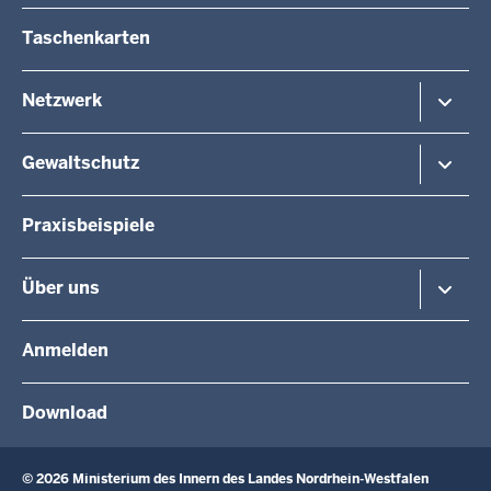
der
Taschenkarten
Fußzeile
Netzwerk
DIE SICHERE STUNDE
Gewaltschutz
"Frag doch mal das Netzwerk"
Kommunikationsplattform
Grundsätzliche Informationen
Praxisbeispiele
Allgemeine Hilfestellungen
Konkrete Hilfestellungen
Über uns
Führungsverantwortung und Arbeitsschutz
In den Medien
Anmelden
Pressemitteilungen
Presseportal
Download
© 2026 Ministerium des Innern des Landes Nordrhein-Westfalen