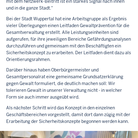
k
mit dem Netzwerk-Beitritt ist ein starkes Signal nach innen
#
und in die ganze Stadt."
s
Bei der Stadt Wuppertal hat eine Arbeitsgruppe als Ergebnis
i
c
vieler Überlegungen einen Leitfaden Gewaltprävention für die
h
Gesamtverwaltung erstellt. Alle Leistungseinheiten sind
e
aufgerufen, für ihre jeweiligen Bereiche Gefährdungsanalysen
r
durchzuführen und gemeinsam mit den Beschäftigten ein
i
Sicherheitskonzept zu erarbeiten. Der Leitfaden dient dazu als
m
Orientierungsrahmen.
D
i
Darüber hinaus haben Oberbürgermeister und
e
Gesamtpersonalrat eine gemeinsame Grundsatzerklärung
n
gegen Gewalt formuliert, die deutlich machen soll: Wir
s
tolerieren Gewalt in unserer Verwaltung nicht - in welcher
t
Form sie auch immer ausgeübt wird.
b
e
Als nächster Schritt wird das Konzept in den einzelnen
i
Geschäftsbereichen vorgestellt, damit dort dann zügig mit der
Erarbeitung der Sicherheitskonzepte begonnen werden kann.