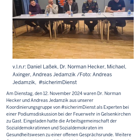
o
n
z
u
m
T
h
e
m
a
"
v.l.n.r: Daniel Laßek, Dr. Norman Hecker, Michael,
G
Axinger, Andreas Jedamzik /Foto: Andreas
e
Jedamzik, #sicherimDienst
w
a
Am Dienstag, den 12. November 2024 waren Dr. Norman
l
Hecker und Andreas Jedamzik aus unserer
t
Koordinierungsgruppe von #sicherimDienst als Experten bei
i
einer Podiumsdiskussion bei der Feuerwehr in Gelsenkirchen
m
zu Gast. Eingeladen hatte die Arbeitsgemeinschaft der
G
e
Sozialdemokratinnen und Sozialdemokraten im
s
Gesundheitswesen zu einer offenen Gesprächsrunde. Weitere