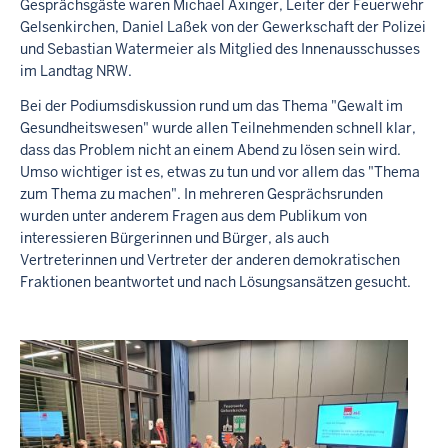
u
Gesprächsgäste waren Michael Axinger, Leiter der Feuerwehr
n
Gelsenkirchen, Daniel Laßek von der Gewerkschaft der Polizei
d
und Sebastian Watermeier als Mitglied des Innenausschusses
h
im Landtag NRW.
e
i
Bei der Podiumsdiskussion rund um das Thema "Gewalt im
t
Gesundheitswesen" wurde allen Teilnehmenden schnell klar,
s
dass das Problem nicht an einem Abend zu lösen sein wird.
w
Umso wichtiger ist es, etwas zu tun und vor allem das "Thema
e
zum Thema zu machen". In mehreren Gesprächsrunden
s
wurden unter anderem Fragen aus dem Publikum von
e
interessieren Bürgerinnen und Bürger, als auch
n
Vertreterinnen und Vertreter der anderen demokratischen
"
Fraktionen beantwortet und nach Lösungsansätzen gesucht.