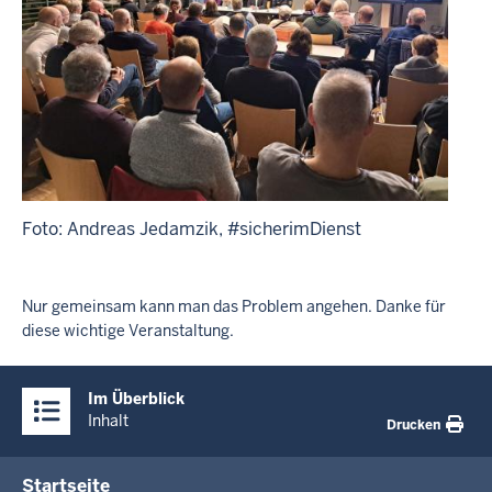
Foto: Andreas Jedamzik, #sicherimDienst
Nur gemeinsam kann man das Problem angehen. Danke für
diese wichtige Veranstaltung.
Überblick:
Im Überblick
Inhalte
Inhalt
Drucken
Menü
Startseite